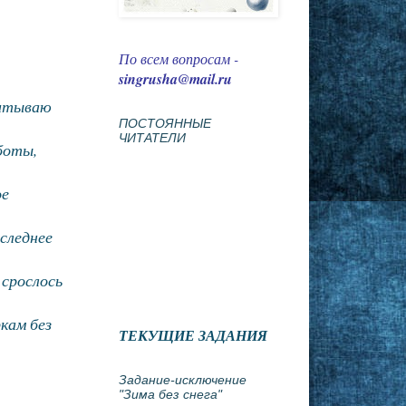
По всем вопросам -
singrusha@mail.ru
питываю
ПОСТОЯННЫЕ
ЧИТАТЕЛИ
боты,
ое
оследнее
 срослось
кам без
ТЕКУЩИЕ ЗАДАНИЯ
Задание-исключение
"Зима без снега"