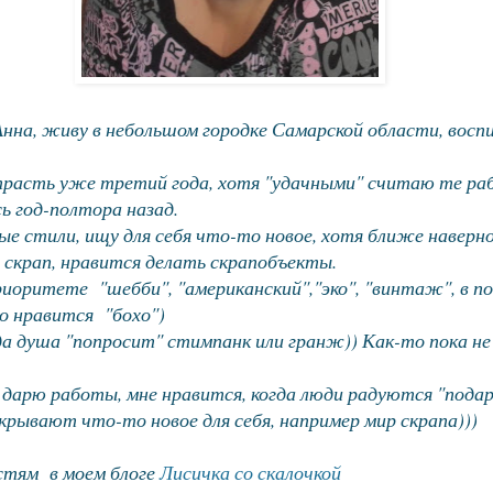
Анна, живу в небольшом городке Самарской области, вос
трасть уже третий года, хотя "удачными" считаю те ра
ь год-полтора назад.
е стили, ищу для себя что-то новое, хотя ближе наверн
 скрап, нравится делать скрапобъекты.
риоритете "шебби", "американский","эко", "винтаж", в п
о нравится "бохо")
да душа "попросит" стимпанк или гранж)) Как-то пока не
дарю работы, мне нравится, когда люди радуются "подар
крывают что-то новое для себя, например мир скрапа)))
остям в моем блоге
Лисичка со скалочкой