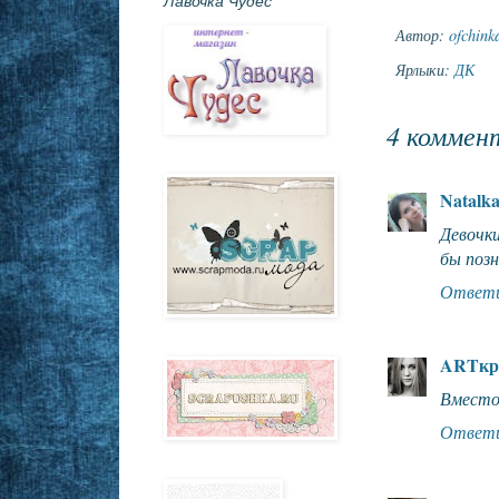
Лавочка Чудес
Автор:
ofchink
Ярлыки:
ДК
4 коммен
Natalk
Девочки
бы позн
Ответ
ARTкр
Вместо 
Ответ