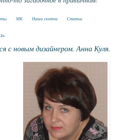
рты
МК
Наши скетчи
Статьи
3 г.
я с новым дизайнером. Анна Куля.