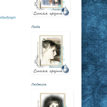
едыдущее
Люба
Людмила