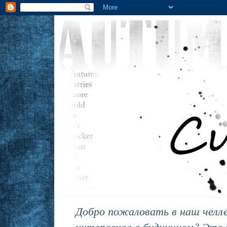
Добро пожаловать в наш челл
интересное в будничном? Это 