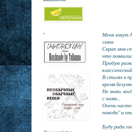
Меня зовут 
*
сына.
Скрап моя с
что появилис
Пробую разны
классический
В стилях в п
время безумн
Не знаю, ког
с ними...
Очень часто 
повода" и от
Буду рада г