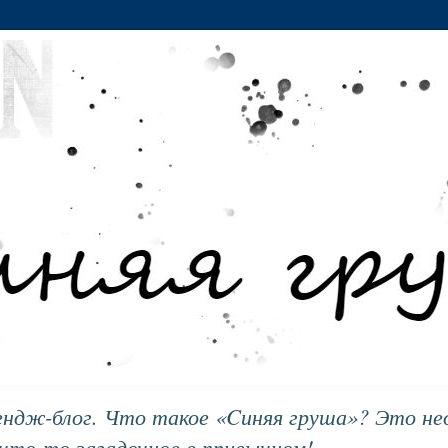
ендж-блог. Что такое «Cиняя груша»? Это не
что-то загадочное в привычном!