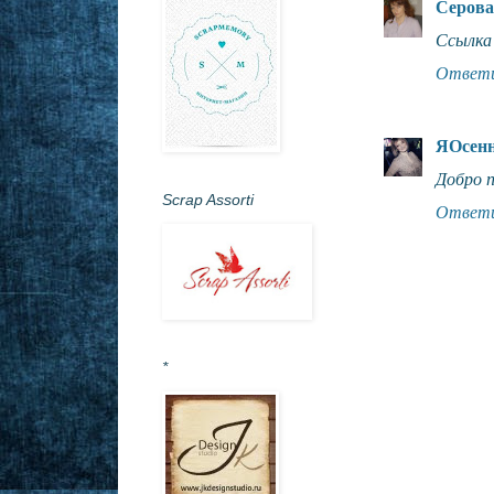
Серова
Ссылка 
Ответ
ЯОсен
Добро 
Scrap Assorti
Ответ
*